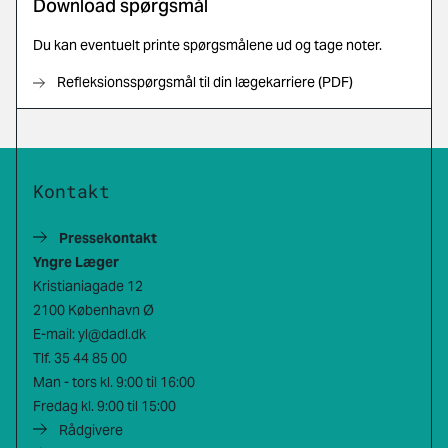
Download spørgsmål
Du kan eventuelt printe spørgsmålene ud og tage noter.
Refleksionsspørgsmål til din lægekarriere (PDF)
Kontakt
Pressekontakt
Yngre Læger
Kristianiagade 12
2100 København Ø
E-mail:
yl@dadl.dk
Tlf.
35 44 85 00
Man - tors kl. 9:00 til 16:00
Fredag kl. 9:00 til 15:00
Rådgivere