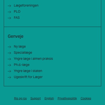
Lægeforeningen
PLO
FAS
Genveje
Ny læge
Speciallæge
Yngre læge i almen praksis
Ph.d.-læge
Yngre læge i staten
Ugeskrift for Læger
Ris og ros
Support
English
Privatlivspolitik
Cookies