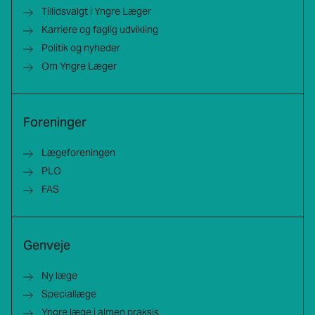
Tillidsvalgt i Yngre Læger
Karriere og faglig udvikling
Politik og nyheder
Om Yngre Læger
Foreninger
Lægeforeningen
PLO
FAS
Genveje
Ny læge
Speciallæge
Yngre læge i almen praksis