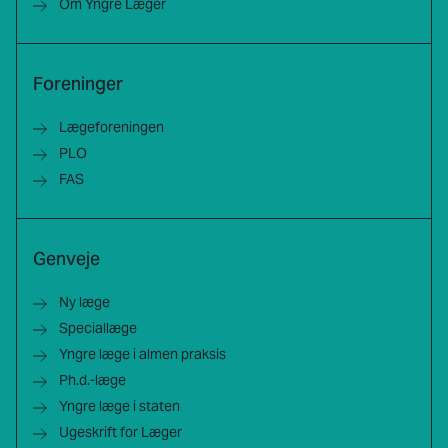
Om Yngre Læger
Foreninger
Lægeforeningen
PLO
FAS
Genveje
Ny læge
Speciallæge
Yngre læge i almen praksis
Ph.d.-læge
Yngre læge i staten
Ugeskrift for Læger