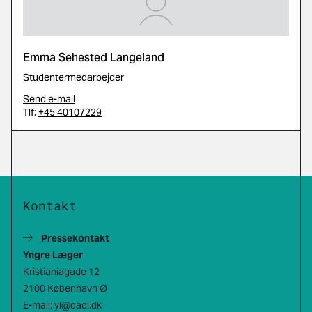
Emma Sehested Langeland
Studentermedarbejder
Send e-mail
Tlf:
+45 40107229
Kontakt
Pressekontakt
Yngre Læger
Kristianiagade 12
2100 København Ø
E-mail:
yl@dadl.dk