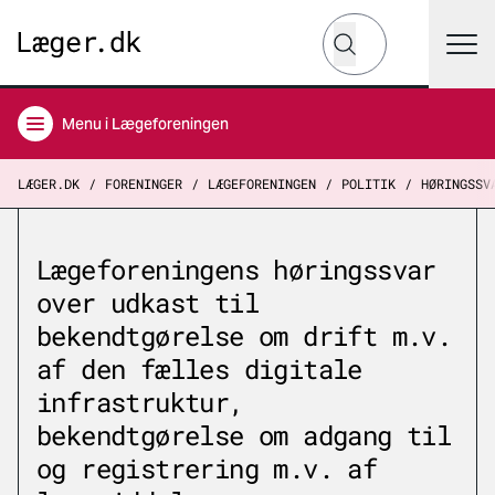
Hvad leder du efter?
Søg
Menu
i Lægeforeningen
LÆGER.DK
FORENINGER
LÆGEFORENINGEN
POLITIK
HØRINGSSV
Lægeforeningens høringssvar
over udkast til
bekendtgørelse om drift m.v.
af den fælles digitale
infrastruktur,
bekendtgørelse om adgang til
og registrering m.v. af