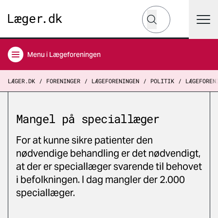
Hvad leder du efter?
Søg
Menu
i Lægeforeningen
LÆGER.DK
FORENINGER
LÆGEFORENINGEN
POLITIK
LÆGEFOREN
Mangel på speciallæger
For at kunne sikre patienter den
nødvendige behandling er det nødvendigt,
at der er speciallæger svarende til behovet
i befolkningen. I dag mangler der 2.000
speciallæger.