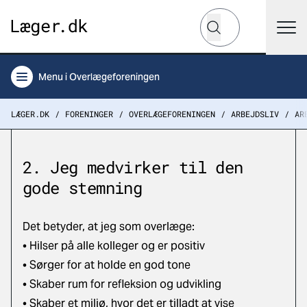
Hvad leder du efter?
Søg
Menu
i Overlægeforeningen
LÆGER.DK
FORENINGER
OVERLÆGEFORENINGEN
ARBEJDSLIV
AR
2. Jeg medvirker til den
gode stemning
Det betyder, at jeg som overlæge:
• Hilser på alle kolleger og er positiv
• Sørger for at holde en god tone
• Skaber rum for refleksion og udvikling
• Skaber et miljø, hvor det er tilladt at vise