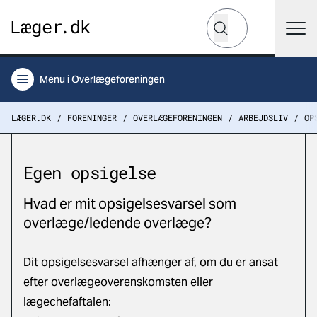
Hvad leder du efter?
Søg
Menu
i Overlægeforeningen
LÆGER.DK
FORENINGER
OVERLÆGEFORENINGEN
ARBEJDSLIV
OP
Egen opsigelse
Hvad er mit opsigelsesvarsel som
overlæge/ledende overlæge?
Dit opsigelsesvarsel afhænger af, om du er ansat
efter overlægeoverenskomsten eller
lægechefaftalen: