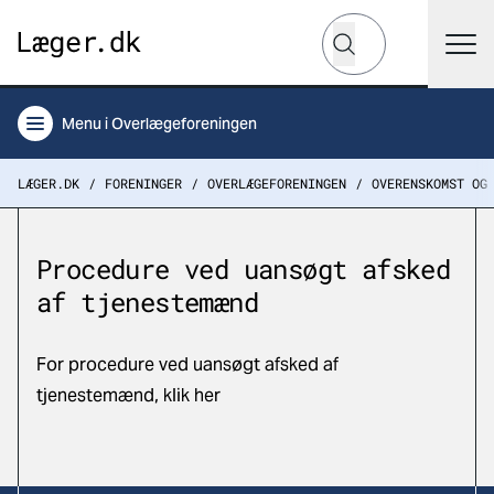
Hvad leder du efter?
Søg
Menu
i Overlægeforeningen
LÆGER.DK
FORENINGER
OVERLÆGEFORENINGEN
OVERENSKOMST OG
Procedure ved uansøgt afsked
af tjenestemænd
For procedure ved uansøgt afsked af
tjenestemænd, klik her