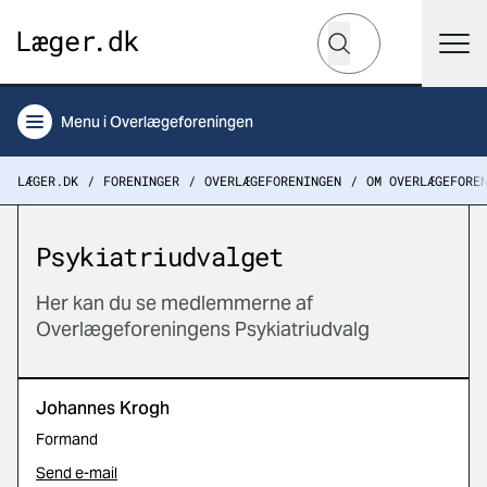
Hvad leder du efter?
Søg
Menu
i Overlægeforeningen
LÆGER.DK
FORENINGER
OVERLÆGEFORENINGEN
OM OVERLÆGEFORE
Psykiatriudvalget
Her kan du se medlemmerne af
Overlægeforeningens Psykiatriudvalg
Johannes Krogh
Formand
Send e-mail