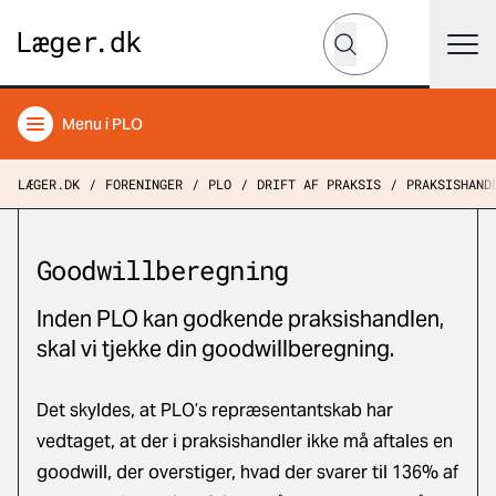
Hvad leder du efter?
Søg
Menu
i PLO
LÆGER.DK
FORENINGER
PLO
DRIFT AF PRAKSIS
PRAKSISHAND
Goodwillberegning
Inden PLO kan godkende praksishandlen,
skal vi tjekke din goodwillberegning.
Det skyldes, at PLO’s repræsentantskab har
vedtaget, at der i praksishandler ikke må aftales en
goodwill, der overstiger, hvad der svarer til 136% af