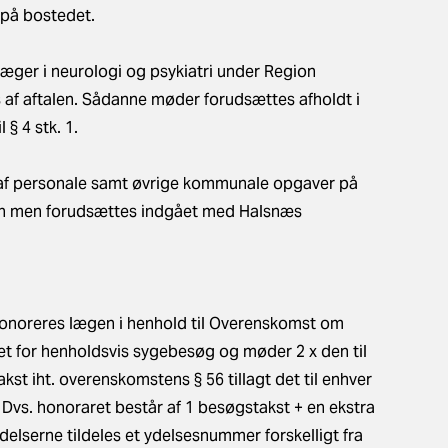
 på bostedet.
æger i neurologi og psykiatri under Region
af aftalen. Sådanne møder forudsættes afholdt i
§ 4 stk. 1.
af personale samt øvrige kommunale opgaver på
len men forudsættes indgået med Halsnæs
3, honoreres lægen i henhold til Overenskomst om
t for henholdsvis sygebesøg og møder 2 x den til
t iht. overenskomstens § 56 tillagt det til enhver
Dvs. honoraret består af 1 besøgstakst + en ekstra
elserne tildeles et ydelsesnummer forskelligt fra