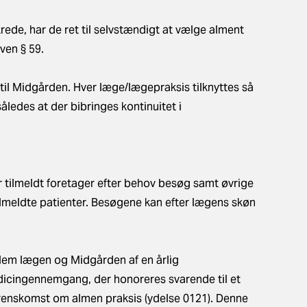
krede, har de ret til selvstændigt at vælge alment
ven § 59.
 til Midgården. Hver læge/lægepraksis tilknyttes så
 således at der bibringes kontinuitet i
 tilmeldt foretager efter behov besøg samt øvrige
ilmeldte patienter. Besøgene kan efter lægens skøn
llem lægen og Midgården af en årlig
dicingennemgang, der honoreres svarende til et
enskomst om almen praksis (ydelse 0121). Denne