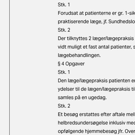
Stk. 1
Forudsat at patienterne er gr. 1-si
praktiserende læge, jf. Sundhedslo
Stk. 2
Der tilknyttes 2 læger/lægepraksis
vidt muligt et fast antal patienter,
lægebehandlingen.
§ 4 Opgaver
Stk. 1
Den læge/lægepraksis patienten er
ydelser til de lægen/lægepraksis t
samles på en ugedag.
Stk. 2
Et besøg erstattes efter aftale me
helbredsundersøgelse inklusiv me
opfølgende hjemmebesøg jfr. Over