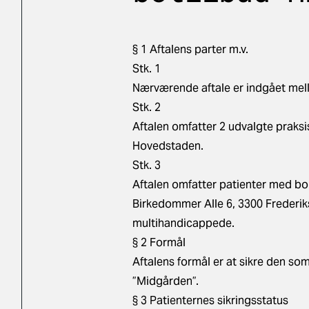
§ 1 Aftalens parter m.v.
Stk. 1
Nærværende aftale er indgået me
Stk. 2
Aftalen omfatter 2 udvalgte prak
Hovedstaden.
Stk. 3
Aftalen omfatter patienter med b
Birkedommer Alle 6, 3300 Frederik
multihandicappede.
§ 2 Formål
Aftalens formål er at sikre den s
”Midgården”.
§ 3 Patienternes sikringsstatus