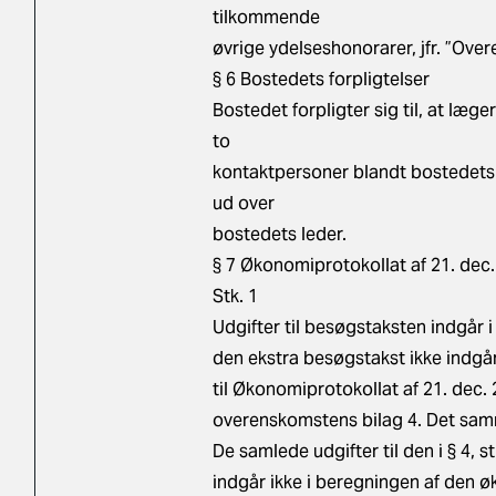
tilkommende
øvrige ydelseshonorarer, jfr. ”Ove
§ 6 Bostedets forpligtelser
Bostedet forpligter sig til, at læge
to
kontaktpersoner blandt bostedets 
ud over
bostedets leder.
§ 7 Økonomiprotokollat af 21. dec
Stk. 1
Udgifter til besøgstaksten indgå
den ekstra besøgstakst ikke indg
til Økonomiprotokollat af 21. dec.
overenskomstens bilag 4. Det samm
De samlede udgifter til den i § 4, 
indgår ikke i beregningen af den 