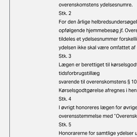
overenskomstens ydelsesnumre.
Stk. 2
For den årlige helbredsundersøgelse
opfølgende hjemmebesøg jf. Overe
tildeles et ydelsesnummer forskell
ydelsen ikke skal være omfattet af
Stk. 3
Lægen er berettiget til kørselsgo
tidsforbrugstillæg
svarende til overenskomstens § 10
Kørselsgodtgørelse afregnes i hen
Stk. 4
I øvrigt honoreres lægen for øvrige
overensstemmelse med ”Overensko
Stk. 5
Honorarerne for samtlige ydelse