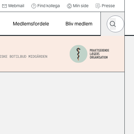
Webmail
Find kollega
Min side
Presse
Hvad leder d
Medlemsfordele
Bliv medlem
Søg
ISKE BOTILBUD MIDGÅRDEN