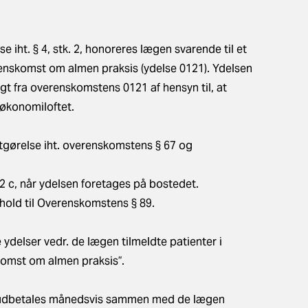
 iht. § 4, stk. 2, honoreres lægen svarende til et
nskomst om almen praksis (ydelse 0121). Ydelsen
igt fra overenskomstens 0121 af hensyn til, at
 økonomiloftet.
dtgørelse iht. overenskomstens § 67 og
2 c, når ydelsen foretages på bostedet.
hold til Overenskomstens § 89.
 ydelser vedr. de lægen tilmeldte patienter i
mst om almen praksis”.
r udbetales månedsvis sammen med de lægen