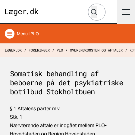
Hvad leder du efter?
Søg
Menu
i PLO
LÆGER.DK
FORENINGER
PLO
OVERENSKOMSTEN OG AFTALER
KO
Somatisk behandling af
beboerne på det psykiatriske
botilbud Stokholtbuen
§ 1 Aftalens parter m.v.
Stk. 1
Nærværende aftale er indgået mellem PLO-
Hovedstaden og Region Hovedstaden.