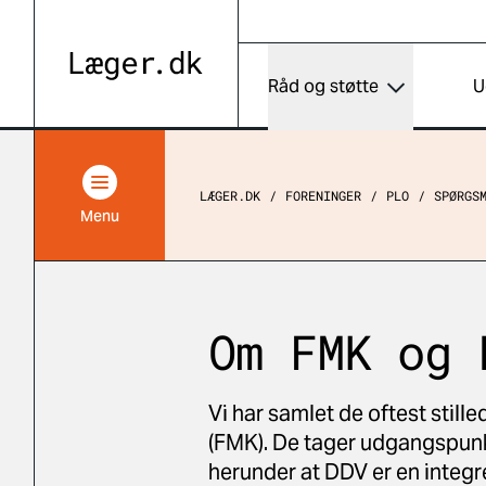
Råd og støtte
U
LÆGER.DK
FORENINGER
PLO
SPØRGS
Menu
Om FMK og 
Vi har samlet de oftest stil
(FMK). De tager udgangspunk
herunder at DDV er en integr