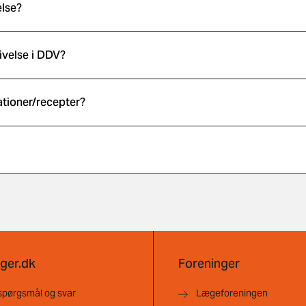
else?
ivelse i DDV?
ationer/recepter?
ger.dk
Foreninger
spørgsmål og svar
Lægeforeningen