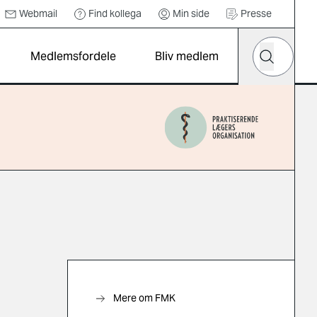
Webmail
Find kollega
Min side
Presse
Hvad leder d
Medlemsfordele
Bliv medlem
Søg
Mere om FMK