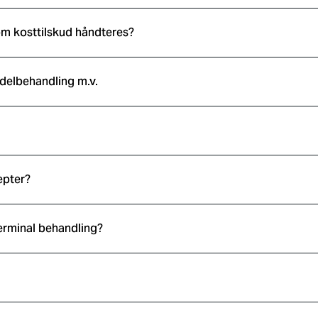
m kosttilskud håndteres?
elbehandling m.v.
epter?
 terminal behandling?