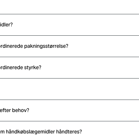
idler?
ordinerede pakningsstørrelse?
ordinerede styrke?
 efter behov?
 om håndkøbslægemidler håndteres?