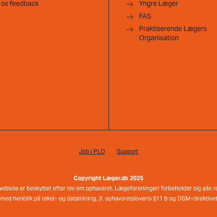
 os feedback
Yngre Læger
FAS
Praktiserende Lægers
Organisation
Job i PLO
Support
Copyright Læger.dk 2025
e website er beskyttet efter lov om ophavsret. Lægeforeningen forbeholder sig alle ret
med henblik på tekst- og datamining, jf. ophavsretslovens §11 b og DSM-direktivets