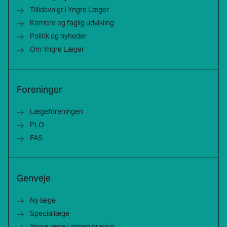
Tillidsvalgt i Yngre Læger
Karriere og faglig udvikling
Politik og nyheder
Om Yngre Læger
Foreninger
Lægeforeningen
PLO
FAS
Genveje
Ny læge
Speciallæge
Yngre læge i almen praksis