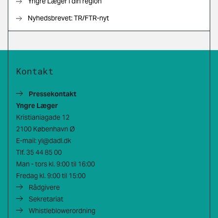
Yngre Læger i din region
Nyhedsbrevet: TR/FTR-nyt
Kontakt
Pressekontakt
Yngre Læger
Kristianiagade 12
2100 København Ø
E-mail:
yl@dadl.dk
Tlf.
35 44 85 00
Man - tors kl. 9:00 til 16:00
Fredag kl. 9:00 til 15:00
Rådgivere
Sekretariat
Whistleblowerordning