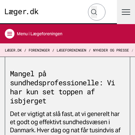
Hvad leder du efter?
Søg
Menu
i Lægeforeningen
LÆGER.DK
FORENINGER
LÆGEFORENINGEN
NYHEDER OG PRESSE
Mangel på
sundhedsprofessionelle: Vi
har kun set toppen af
isbjerget
Det er vigtigt at slå fast, at vi generelt har
et godt og effektivt sundhedsvæsen i
Danmark. Hver dag og nat får tusindvis af