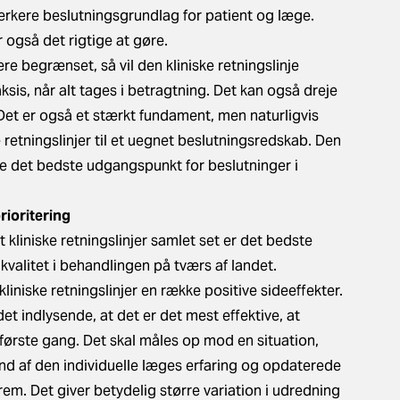
rkere beslutningsgrundlag for patient og læge.
r også det rigtige at gøre.
e begrænset, så vil den kliniske retningslinje
sis, når alt tages i betragtning. Det kan også dreje
Det er også et stærkt fundament, men naturligvis
e retningslinjer til et uegnet beslutningsredskab. Den
være det bedste udgangspunkt for beslutninger i
prioritering
at kliniske retningslinjer samlet set er det bedste
 kvalitet i behandlingen på tværs af landet.
liniske retningslinjer en række positive sideeffekter.
 det indlysende, at det er det mest effektive, at
 første gang. Det skal måles op mod en situation,
nd af den individuelle læges erfaring og opdaterede
frem. Det giver betydelig større variation i udredning