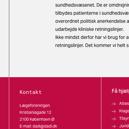
sundhedsvæsenet. De er omdrejnin
tilbydes patienterne i sundhedsvæ
overordnet politisk anerkendelse 
udarbejde kliniske retningslinjer.
Ikke mindst derfor har vi brug for a
retningslinjer. Det kommer vi helt 
Få hjæl
Kontakt
Attes
Lægeforeningen
Klag
Kristianiagade 12
Tilsy
2100 København Ø
Jurid
E-mail:
dadl@dadl.dk