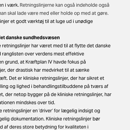
n i værk.
Retningslinjerne kan også indeholde også
man skal lade være med eller holde op med at gøre.
njer et godt værktøj til at luge ud i unødige
et det danske sundhedsvæsen
 retningslinjer har været med til at flytte det danske
 ranglisten over verdens mest effektive
n grund, at Kræftplan IV havde fokus på
jer, der drastisk har medvirket til at sænke
. Det er kliniske retningslinjer, der har sikret et
ing og lighed i behandlingstilbuddene på tværs af
et, der netop bygger på de kliniske retningslinjer, har
ationen mindskes over tid.
 retningslinjer en ’driver’ for lægelig indsigt og
lig dokumentation. Kliniske retningslinjer bør
nd af deres store betydning for
kvaliteten i