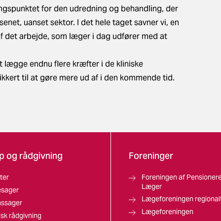
gspunktet for den udredning og behandling, der
senet, uanset sektor.
I det hele taget savner vi,
en
af det arbejde, som læger i dag udfører med at
t lægge endnu flere kræfter i de kliniske
sikkert til at gøre mere ud af i den kommende tid.
p og rådgivning
Foreninger
ter
Foreningen af Pensioner
Læger
esager
Lægeforeningen regional
nssager
Lægeforeningen
isk rådgivning