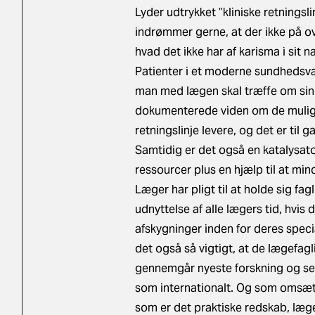
Lyder udtrykket ”kliniske retningsli
indrømmer gerne, at der ikke på o
hvad det ikke har af karisma i sit na
Patienter i et moderne sundhedsvæ
man med lægen skal træffe om sin
dokumenterede viden om de mulige
retningslinje levere, og det er til
Samtidig er det også en katalysa
ressourcer plus en hjælp til at min
Læger har pligt til at holde sig fa
udnyttelse af alle lægers tid, hvis 
afskygninger inden for deres speci
det også så vigtigt, at de lægefag
gennemgår nyeste forskning og sene
som internationalt. Og som omsætte
som er det praktiske redskab, læge