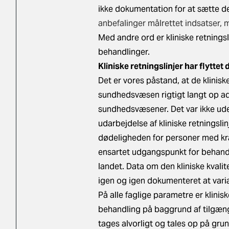
ikke dokumentation for at sætte de
anbefalinger målrettet indsatser, 
Med andre ord er kliniske retningsli
behandlinger.
Kliniske retningslinjer har flytt
Det er vores påstand, at de kliniske
sundhedsvæsen rigtigt langt op ad
sundhedsvæsener. Det var ikke ude
udarbejdelse af kliniske retningslin
dødeligheden for personer med kræft
ensartet udgangspunkt for behandl
landet. D
ata om den kliniske kvalit
igen og igen dokumenteret at vari
På alle faglige parametre er kliniske
behandling på baggrund af tilgænge
tages alvorligt og tales op på gru