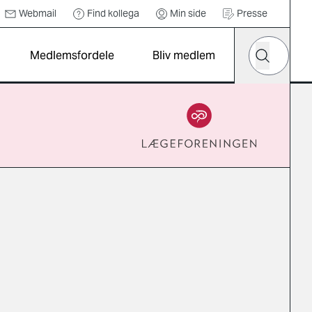
Webmail
Find kollega
Min side
Presse
Hvad leder d
Medlemsfordele
Bliv medlem
Søg