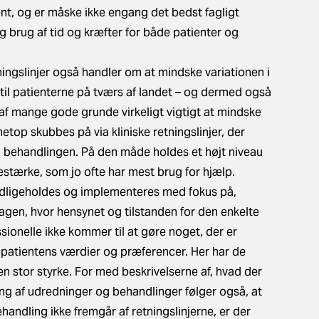
nt, og er måske ikke engang det bedst fagligt
 brug af tid og kræfter for både patienter og
ningslinjer
også handler om at mindske variationen i
til patienterne på tværs af landet – og dermed også
af mange gode grunde virkeligt vigtigt at mindske
etop skubbes på via kliniske retningslinjer, der
t i behandlingen. På den måde holdes et højt niveau
estærke, som jo ofte har mest brug for hjælp.
 vedligeholdes og implementeres med fokus på,
agen, hvor hensynet og tilstanden for den enkelte
sionelle ikke kommer til at gøre noget, der er
 patientens værdier og præferencer. Her har de
 en stor styrke. For med beskrivelserne af, hvad der
ng af udredninger og behandlinger følger også, at
handling ikke fremgår af retningslinjerne, er der