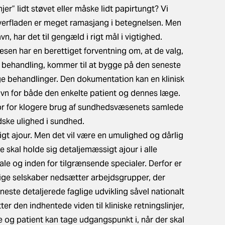
njer” lidt støvet eller måske lidt papirtungt? Vi
verfladen er meget ramasjang i betegnelsen. Men
vn, har det til gengæld i rigt mål i vigtighed.
sen har en berettiget forventning om, at de valg,
 behandling, kommer til at bygge på den seneste
 behandlinger. Den dokumentation kan en klinisk
 gavn for både den enkelte patient og dennes læge.
tor for klogere brug af sundhedsvæsenets samlede
dske ulighed i sundhed.
gligt ajour. Men det vil være en umulighed og dårlig
de skal holde sig detaljemæssigt ajour i alle
ale og inden for tilgrænsende specialer. Derfor er
lige selskaber nedsætter arbejdsgrupper, der
ste detaljerede faglige udvikling såvel nationalt
r den indhentede viden til kliniske retningslinjer,
 og patient kan tage udgangspunkt i, når der skal