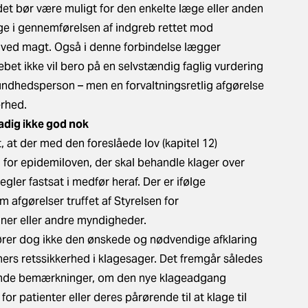
det bør være muligt for den enkelte læge eller anden
ge i gennemførelsen af indgreb rettet mod
ved magt. Også i denne forbindelse lægger
et ikke vil bero på en selvstændig faglig vurdering
undhedsperson – men en forvaltningsretlig afgørelse
kerhed.
adig ikke god nok
, at der med den foreslåede lov (kapitel 12)
for epidemiloven, der skal behandle klager over
regler fastsat i medfør heraf. Der er ifølge
 afgørelser truffet af Styrelsen for
ner eller andre myndigheder.
rer dog ikke den ønskede og nødvendige afklaring
rs retssikkerhed i klagesager. Det fremgår således
hørende bemærkninger, om den nye klageadgang
or patienter eller deres pårørende til at klage til