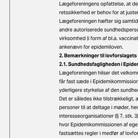
Lægeforeningens opfattelse, at de
retssikkerhed er behov for at juste
Lægeforeningen hæfter sig samtidi
andre autoriserede sundhedsperso
virksomhed (i form af bl.a. vaccina
ankenævn for epidemiloven.
2. Bemærkninger til lovforslagets
2.1. Sundhedsfagligheden i Epid
Lægeforeningen hilser det velkom
får fast sæde i Epidemikommission
yderligere styrkelse af den sund
Det er således ikke tilstrækkeligt
personer til at deltage i møder, h
interesseorganisationer (§ 7, stk. 
hvor Epidemikommissionen af egen d
fastsættes regler i medfør af lovforsl