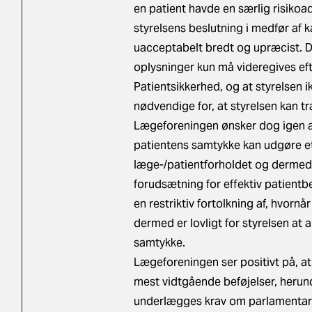
en patient havde en særlig risikoa
styrelsens beslutning i medfør af kap
uacceptabelt bredt og upræcist. Der
oplysninger kun må videregives eft
Patientsikkerhed, og at styrelsen
nødvendige for, at styrelsen kan tr
Lægeforeningen ønsker dog igen at
patientens samtykke kan udgøre et
læge-/patientforholdet og dermed v
forudsætning for effektiv patientbe
en restriktiv fortolkning af, hvorn
dermed er lovligt for styrelsen a
samtykke.
Lægeforeningen ser positivt på, at
mest vidtgående beføjelser, heru
underlægges krav om parlamentari