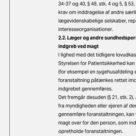
34-37 og 40, § 49, stk. 4 og 5, § 53,
krav om inddragelse af andre særli
lægevidenskabelige selskaber, rep
interesseorganisationer.
2.2. Læger og andre sundhedsper
indgreb ved magt
I lighed med det tidligere lovudkast
Styrelsen for Patientsikkerhed kan 
(for eksempel en sygehusafdeling e
foranstaltning påtænkes rettet imod
indgrebet gennemføres.
Det fremgår desuden (§ 21, stk. 2)
fra myndigheden eller ejeren af de
gennemføre foranstaltningen, kan t
magt over for den person, som ind
opretholde foranstaltningen.