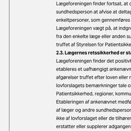
Lægeforeningen finder fortsat, at 
sundhedsperson at afvise at delta
enkeltpersoner, som gennemføres 
Lægeforeningen vægt på, at indgreb
fra den enkelte læge eller anden s
truffet af Styrelsen for Patientsik
2.3. Lægernes retssikkerhed er st
Lægeforeningen finder det positivt
etableres et uafhængigt ankenævn 
afgørelser truffet efter loven eller 
lovforslagets bemærkninger tale om
Patientsikkerhed, regioner, kommu
Etableringen af ankenævnet medfø
af læger og andre sundhedspersone
ikke af lovforslaget eller de til
erstatter eller supplerer adgangen f