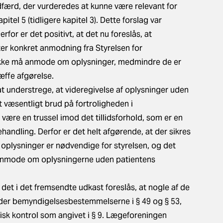
dfærd, der vurderedes at kunne være relevant for
itel 5 (tidligere kapitel 3). Dette forslag var
for er det positivt, at det nu foreslås, at
er konkret anmodning fra Styrelsen for
 ikke må anmode om oplysninger, medmindre de er
æffe afgørelse.
 understrege, at videregivelse af oplysninger uden
 væsentligt brud på fortroligheden i
ære en trussel imod det tillidsforhold, som er en
handling. Derfor er det helt afgørende, at der sikres
år oplysninger er nødvendige for styrelsen, og det
t anmode om oplysningerne uden patientens
 det i det fremsendte udkast foreslås, at nogle af de
nder bemyndigelsesbestemmelserne i § 49 og § 53,
sk kontrol som angivet i § 9. Lægeforeningen