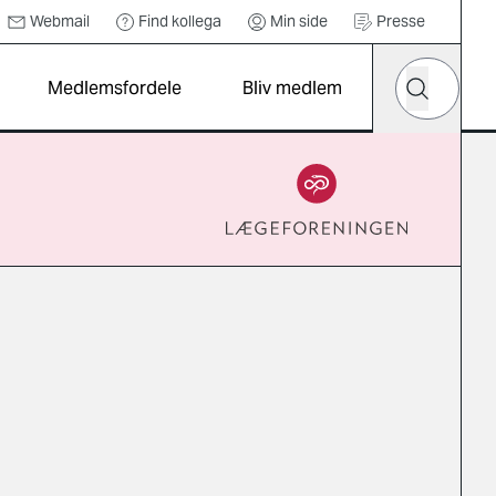
Webmail
Find kollega
Min side
Presse
Hvad leder d
Medlemsfordele
Bliv medlem
Søg