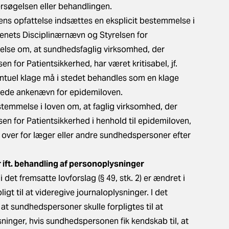
rsøgelsen eller behandlingen.
ens opfattelse indsættes en eksplicit bestemmelse i
enets Disciplinærnævn og Styrelsen for
relse om, at sundhedsfaglig virksomhed, der
n for Patientsikkerhed, har været kritisabel, jf.
entuel klage må i stedet behandles som en klage
låede ankenævn for epidemiloven.
stemmelse i loven om, at faglig virksomhed, der
sen for Patientsikkerhed i henhold til epidemiloven,
 over for læger eller andre sundhedspersoner efter
r ift. behandling af personoplysninger
et fremsatte lovforslag (§ 49, stk. 2) er ændret i
t til at videregive journaloplysninger. I det
 at sundhedspersoner skulle forpligtes til at
ninger, hvis sundhedspersonen fik kendskab til, at