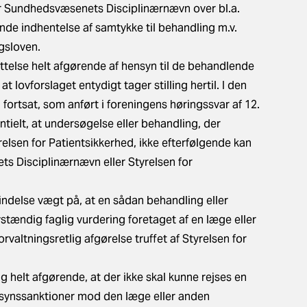
ler Sundhedsvæsenets Disciplinærnævn over bl.a.
de indhentelse af samtykke til behandling m.v.
ngsloven.
ttelse helt afgørende af hensyn til de behandlende
 lovforslaget entydigt tager stilling hertil. I den
fortsat, som anført i foreningens høringssvar af 12.
ntielt, at undersøgelse eller behandling, der
relsen for Patientsikkerhed, ikke efterfølgende kan
ts Disciplinærnævn eller Styrelsen for
ndelse vægt på, at en sådan behandling eller
stændig faglig vurdering foretaget af en læge eller
altningsretlig afgørelse truffet af Styrelsen for
 helt afgørende, at der ikke skal kunne rejses en
ilsynssanktioner mod den læge eller anden