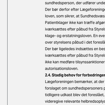
sundhedsperson, der udfører unde
Der bør derfor efter Lægeforening
loven, som sikrer, at Sundhedsvæs
Patientklager ikke kan træffe afgø
iværksættes efter påbud fra Styrelse
klage- og erstatningsloven. En ev
over styrelsens påbud i det fores
Der bør ligeledes indsættes en be
iværksættes efter påbud fra Styrel
ikke kan medføre tilsynssanktioner
autorisationsloven.
2.4. Stadig behov for forbedringe
Lægeforeningen bemærker, at der i d
forslaget om sundhedspersoners plig
tidligere udkast blev det foreslået,
videregive relevante helbredsoplys