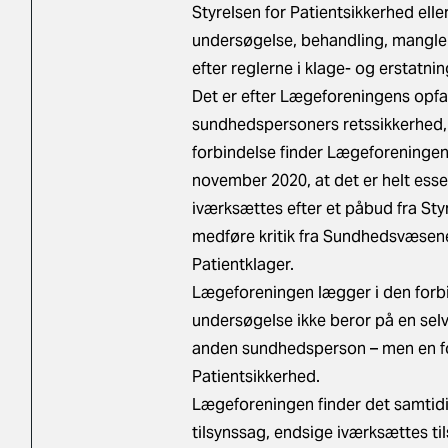
Styrelsen for Patientsikkerhed el
undersøgelse, behandling, manglen
efter reglerne i klage- og erstatni
Det er efter Lægeforeningens opfa
sundhedspersoners retssikkerhed, at
forbindelse finder Lægeforeningen 
november 2020, at det er helt esse
iværksættes efter et påbud fra Sty
medføre kritik fra Sundhedsvæsene
Patientklager.
Lægeforeningen lægger i den forbi
undersøgelse ikke beror på en selv
anden sundhedsperson – men en forv
Patientsikkerhed.
Lægeforeningen finder det samtidig
tilsynssag, endsige iværksættes t