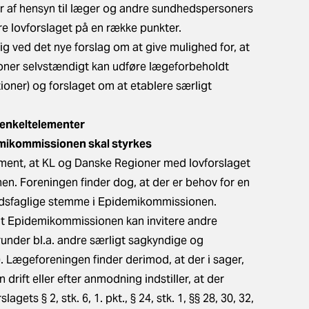
r af hensyn til læger og andre sundhedspersoners
re lovforslaget på en række punkter.
g ved det nye forslag om at give mulighed for, at
ner selvstændigt kan udføre lægeforbeholdt
tioner) og forslaget om at etablere særligt
 enkeltelementer
emikommissionen skal styrkes
ment, at KL og Danske Regioner med lovforslaget
en. Foreningen finder dog, at der er behov for en
hedsfaglige stemme i Epidemikommissionen.
, at Epidemikommissionen kan invitere andre
erunder bl.a. andre særligt sagkyndige og
3). Lægeforeningen finder derimod, at der i sager,
rift eller efter anmodning indstiller, at der
agets § 2, stk. 6, 1. pkt., § 24, stk. 1, §§ 28, 30, 32,