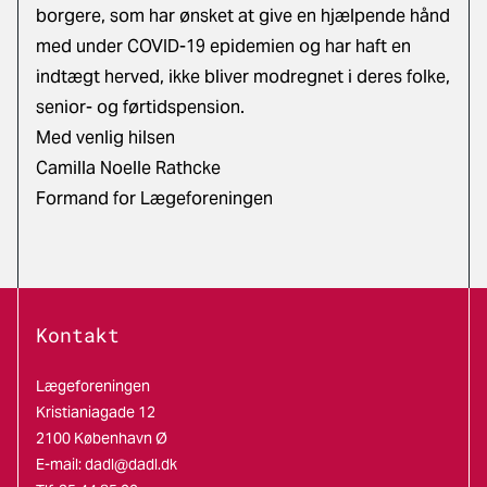
borgere, som har ønsket at give en hjælpende hånd
med under COVID-19 epidemien og har haft en
indtægt herved, ikke bliver modregnet i deres folke,
senior- og førtidspension.
Med venlig hilsen
Camilla Noelle Rathcke
Formand for Lægeforeningen
Kontakt
Lægeforeningen
Kristianiagade 12
2100 København Ø
E-mail:
dadl@dadl.dk