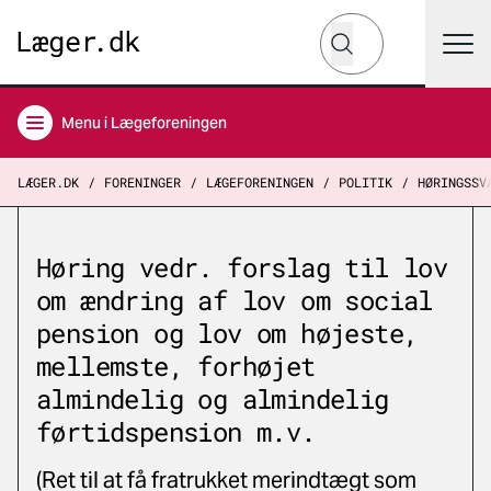
Hvad leder du efter?
Søg
Menu
i Lægeforeningen
LÆGER.DK
FORENINGER
LÆGEFORENINGEN
POLITIK
HØRINGSSV
Høring vedr. forslag til lov
om ændring af lov om social
pension og lov om højeste,
mellemste, forhøjet
almindelig og almindelig
førtidspension m.v.
(Ret til at få fratrukket merindtægt som