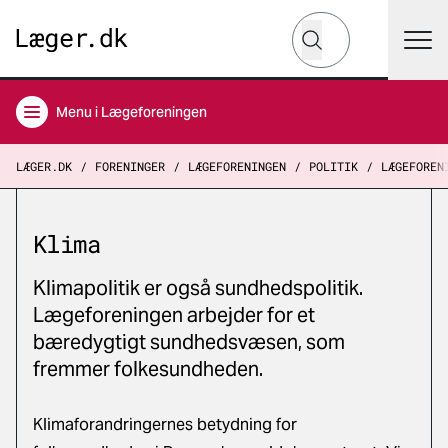
Hvad leder du efter?
Søg
Menu
i Lægeforeningen
LÆGER.DK
FORENINGER
LÆGEFORENINGEN
POLITIK
LÆGEFOREN
Klima
Klimapolitik er også sundhedspolitik.
Lægeforeningen arbejder for et
bæredygtigt sundhedsvæsen, som
fremmer folkesundheden.
Klimaforandringernes betydning for