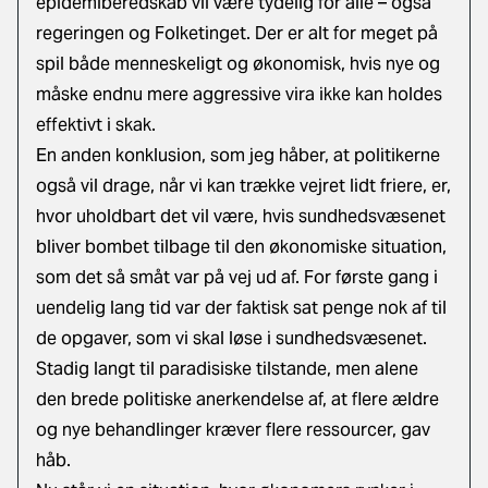
epidemiberedskab vil være tydelig for alle – også
regeringen og Folketinget. Der er alt for meget på
spil både menneskeligt og økonomisk, hvis nye og
måske endnu mere aggressive vira ikke kan holdes
effektivt i skak.
En anden konklusion, som jeg håber, at politikerne
også vil drage, når vi kan trække vejret lidt friere, er,
hvor uholdbart det vil være, hvis sundhedsvæsenet
bliver bombet tilbage til den økonomiske situation,
som det så småt var på vej ud af. For første gang i
uendelig lang tid var der faktisk sat penge nok af til
de opgaver, som vi skal løse i sundhedsvæsenet.
Stadig langt til paradisiske tilstande, men alene
den brede politiske anerkendelse af, at flere ældre
og nye behandlinger kræver flere ressourcer, gav
håb.