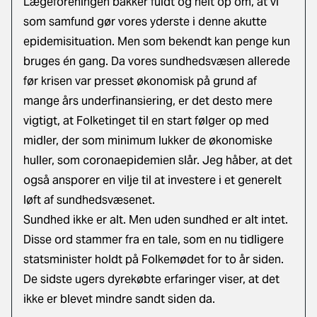
Lægeforeningen bakker fuldt og helt op om, at vi
som samfund gør vores yderste i denne akutte
epidemisituation. Men som bekendt kan penge kun
bruges én gang. Da vores sundhedsvæsen allerede
før krisen var presset økonomisk på grund af
mange års underfinansiering, er det desto mere
vigtigt, at Folketinget til en start følger op med
midler, der som minimum lukker de økonomiske
huller, som coronaepidemien slår. Jeg håber, at det
også ansporer en vilje til at investere i et generelt
løft af sundhedsvæsenet.
Sundhed ikke er alt. Men uden sundhed er alt intet.
Disse ord stammer fra en tale, som en nu tidligere
statsminister holdt på Folkemødet for to år siden.
De sidste ugers dyrekøbte erfaringer viser, at det
ikke er blevet mindre sandt siden da.