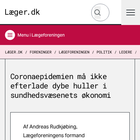
Hvad leder du efter?
Søg
Menu
i Lægeforeningen
LÆGER.DK
FORENINGER
LÆGEFORENINGEN
POLITIK
LEDERE
Coronaepidemien må ikke
efterlade dybe huller i
sundhedsvæsenets økonomi
Af Andreas Rudkjøbing,
Lægeforeningens formand