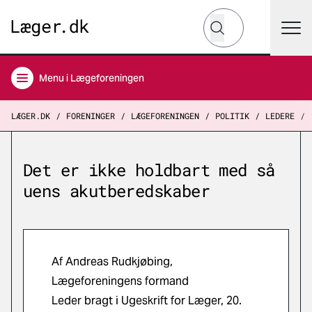
Hvad leder du efter?
Søg
Menu
i Lægeforeningen
LÆGER.DK
FORENINGER
LÆGEFORENINGEN
POLITIK
LEDERE
Det er ikke holdbart med så
uens akutberedskaber
Af Andreas Rudkjøbing,
Lægeforeningens formand
Leder bragt i Ugeskrift for Læger, 20.