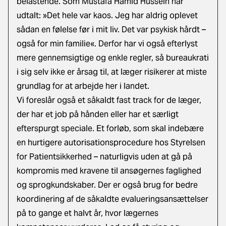
belastende. Som Mustafa Hamid Hussein har
udtalt: »Det hele var kaos. Jeg har aldrig oplevet
sådan en følelse før i mit liv. Det var psykisk hårdt –
også for min familie«. Derfor har vi også efterlyst
mere gennemsigtige og enkle regler, så bureaukrati
i sig selv ikke er årsag til, at læger risikerer at miste
grundlag for at arbejde her i landet.
Vi foreslår også et såkaldt fast track for de læger,
der har et job på hånden eller har et særligt
efterspurgt speciale. Et forløb, som skal indebære
en hurtigere autorisationsprocedure hos Styrelsen
for Patientsikkerhed – naturligvis uden at gå på
kompromis med kravene til ansøgernes faglighed
og sprogkundskaber. Der er også brug for bedre
koordinering af de såkaldte evalueringsansættelser
på to gange et halvt år, hvor lægernes