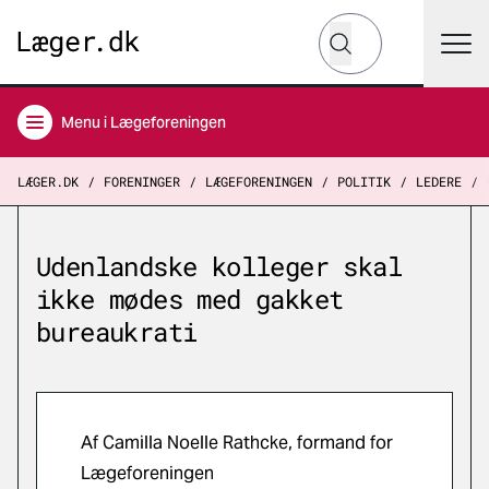
Hvad leder du efter?
Søg
Menu
i Lægeforeningen
LÆGER.DK
FORENINGER
LÆGEFORENINGEN
POLITIK
LEDERE
Udenlandske kolleger skal
ikke mødes med gakket
bureaukrati
Af Camilla Noelle Rathcke, formand for
Lægeforeningen