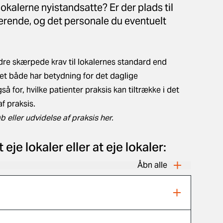
lokalerne nyistandsatte? Er der plads til
erende, og det personale du eventuelt
andre skærpede krav til lokalernes standard end
det både har betydning for det daglige
 for, hvilke patienter praksis kan tiltrække i det
f praksis.
 eller udvidelse af praksis
her
.
je lokaler eller at eje lokaler:
Åbn alle