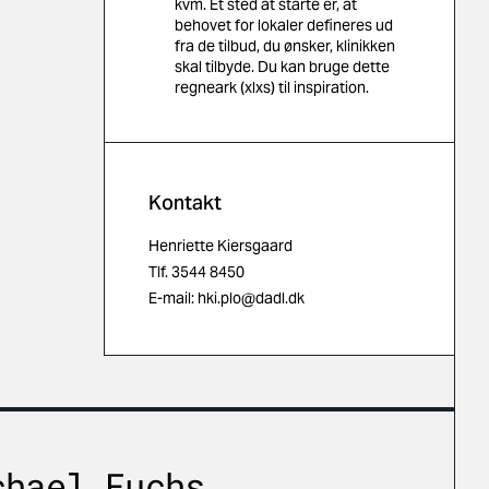
kvm. Et sted at starte er, at
behovet for lokaler defineres ud
fra de tilbud, du ønsker, klinikken
skal tilbyde. Du kan bruge dette
regneark (xlxs) til inspiration.
Kontakt
Henriette Kiersgaard
Tlf.
3544 8450
E-mail:
hki.plo@dadl.dk
chael Fuchs,