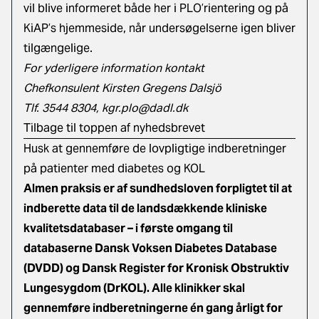
vil blive informeret både her i PLO’rientering og på
KiAP’s hjemmeside, når undersøgelserne igen bliver
tilgængelige.
For yderligere information kontakt
Chefkonsulent Kirsten Gregens Dalsjö
Tlf. 3544 8304,
kgr.plo@dadl.dk
Tilbage til toppen af nyhedsbrevet
Husk at gennemføre de lovpligtige indberetninger
på patienter med diabetes og KOL
Almen praksis er af sundhedsloven forpligtet til at
indberette data til de landsdækkende kliniske
kvalitetsdatabaser – i første omgang til
databaserne Dansk Voksen Diabetes Database
(DVDD) og Dansk Register for Kronisk Obstruktiv
Lungesygdom (DrKOL). Alle klinikker skal
gennemføre indberetningerne én gang årligt for