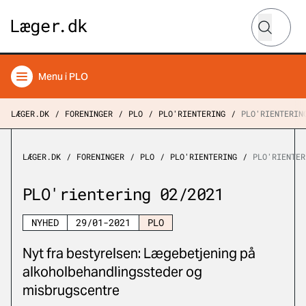
Hvad leder
Søg
Menu
i PLO
LÆGER.DK
FORENINGER
PLO
PLO'RIENTERING
PLO'RIENTERIN
LÆGER.DK
FORENINGER
PLO
PLO'RIENTERING
PLO'RIENTER
PLO'rientering 02/2021
NYHED
29/01-2021
PLO
Nyt fra bestyrelsen: Lægebetjening på
alkoholbehandlingssteder og
misbrugscentre