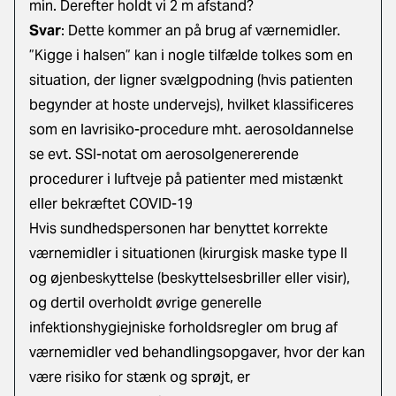
min. Derefter holdt vi 2 m afstand?
Svar
: Dette kommer an på brug af værnemidler.
”Kigge i halsen” kan i nogle tilfælde tolkes som en
situation, der ligner svælgpodning (hvis patienten
begynder at hoste undervejs), hvilket klassificeres
som en lavrisiko-procedure mht. aerosoldannelse
se evt.
SSI-notat om aerosolgenererende
procedurer i luftveje på patienter med mistænkt
eller bekræftet COVID-19
Hvis sundhedspersonen har benyttet korrekte
værnemidler i situationen (kirurgisk maske type II
og øjenbeskyttelse (beskyttelsesbriller eller visir),
og dertil overholdt øvrige generelle
infektionshygiejniske forholdsregler om brug af
værnemidler ved behandlingsopgaver, hvor der kan
være risiko for stænk og sprøjt, er