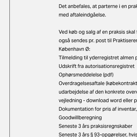
Det anbefales, at parterne i en pra
med aftaleindgåelse.
Ved køb og salg af en praksis skal
også sendes pr. post til Praktiser
København Ø:
Tilmelding til yderregistret almen p
Udskrift fra autorisationsregistret
Ophørsmeddelelse (pdf)
Overdragelsesaftale (købekontrakt)
udarbejdelse af den konkrete overd
vejledning - download
word
eller
p
Dokumentation for pris af inventar,
Goodwillberegning
Seneste 3 års praksisregnskaber
Seneste 3 års § 93-opgørelser, hvi