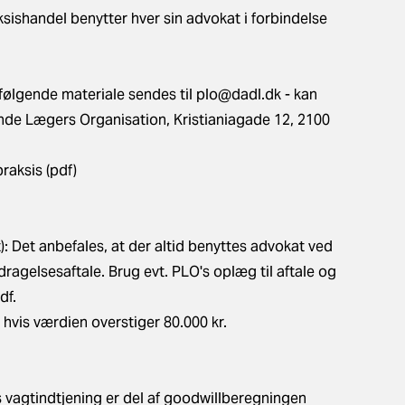
ksishandel benytter hver sin advokat i forbindelse
 følgende materiale sendes til
plo@dadl.dk
- kan
ende Lægers Organisation, Kristianiagade 12, 2100
raksis (pdf)
: Det anbefales, at der altid benyttes advokat ved
ragelsesaftale. Brug evt. PLO's oplæg til aftale og
df.
 hvis værdien overstiger 80.000 kr.
s vagtindtjening er del af goodwillberegningen