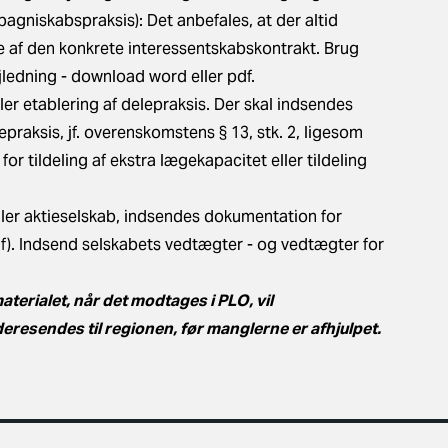
agniskabspraksis): Det anbefales, at der altid
 af den konkrete interessentskabskontrakt. Brug
ejledning - download
word
eller
pdf.
ller etablering af delepraksis
. Der skal indsendes
lepraksis, jf. overenskomstens § 13, stk. 2, ligesom
r tildeling af ekstra lægekapacitet eller tildeling
ller aktieselskab, indsendes
dokumentation for
f)
. Indsend
selskabets vedtægter
- og
vedtægter for
aterialet, når det modtages i PLO, vil
eresendes til regionen, før manglerne er afhjulpet.