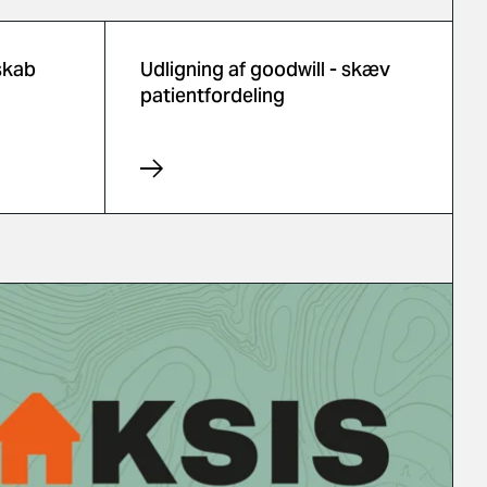
skab
Udligning af goodwill - skæv
patientfordeling