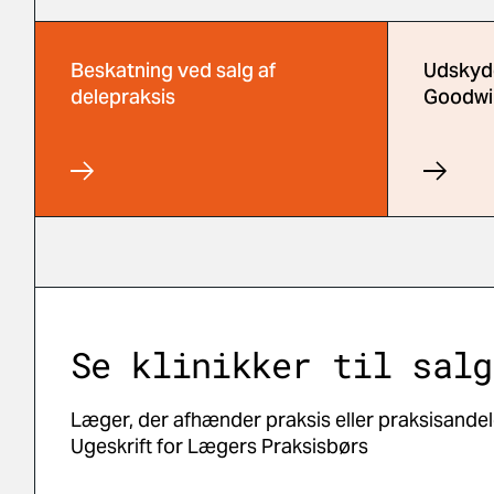
Beskatning ved salg af
Udskyde
delepraksis
Goodwil
Se klinikker til salg
Læger, der afhænder praksis eller praksisandel
Ugeskrift for Lægers Praksisbørs