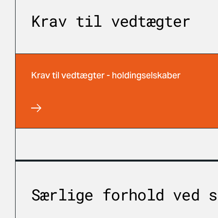
Krav til vedtægter
Krav til vedtægter - holdingselskaber
Særlige forhold ved s