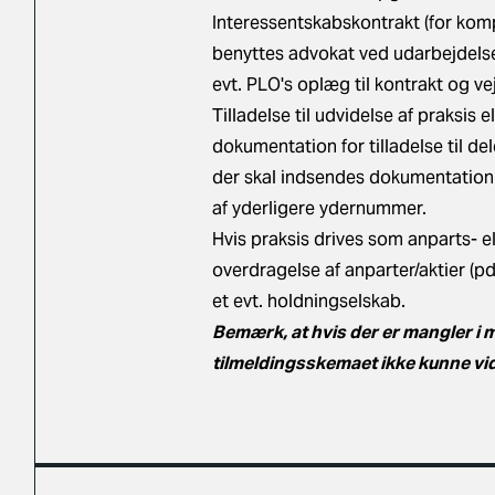
Interessentskabskontrakt (for komp
benyttes advokat ved udarbejdelse
evt. PLO's oplæg til kontrakt og v
Tilladelse til udvidelse af praksis e
dokumentation for tilladelse til de
der skal indsendes dokumentation fo
af yderligere ydernummer.
Hvis praksis drives som anparts- e
overdragelse af anparter/aktier (pd
et evt. holdningselskab.
Bemærk, at hvis der er mangler i m
tilmeldingsskemaet ikke kunne vid