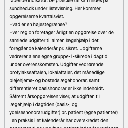
løbende indikator. De præcise tal kan findes på
sundhed.dk under listevisning.
Her kommer
opgørelserne kvartalsvist.
Hvad er en højestegrænse?
Hver region foretager årligt en opgørelse over de
samlede udgifter til almen lægehjælp i det
foregående kalenderår pr. sikret. Udgifterne
vedrører alene egne gruppe-1-sikrede i dagtid
under overenskomsten. Udgifter vedrørende
profylakseaftalen, lokalaftaler, det månedlige
plejehjems- og bostedslægehonorar, samt
differentieret basishonorar er ikke indeholdt.
Såfremt årsopgørelsen viser, at udgiften til
lægehjælp i dagtiden (basis-, og
ydelseshonorarudgifter) pr. patient (egne patienter)
i en praksis i et kalenderår har overskredet den