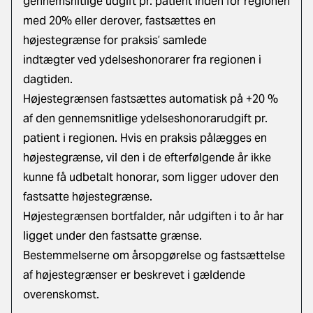
gennemsnitlige udgift pr. patient inden for regionen
med 20% eller derover, fastsættes en
højestegrænse for praksis’ samlede
indtægter ved ydelseshonorarer fra regionen i
dagtiden.
Højestegrænsen fastsættes automatisk på +20 %
af den gennemsnitlige ydelseshonorarudgift pr.
patient i regionen. Hvis en praksis pålægges en
højestegrænse, vil den i de efterfølgende år ikke
kunne få udbetalt honorar, som ligger udover den
fastsatte højestegrænse.
Højestegrænsen bortfalder, når udgiften i to år har
ligget under den fastsatte grænse.
Bestemmelserne om årsopgørelse og fastsættelse
af højestegrænser er beskrevet i gældende
overenskomst.