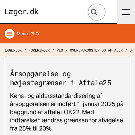
Hvad leder du efter?
Søg
Menu
i PLO
LÆGER.DK
FORENINGER
PLO
OVERENSKOMSTEN OG AFTALER
OK
Årsopgørelse og
højestegrænser i Aftale25
Køns- og aldersstandardisering af
årsopgørelsen er indført 1. januar 2025 på
baggrund af aftale i OK22. Med
indførelsen ændres grænsen for afvigelse
fra 25% til 20%.