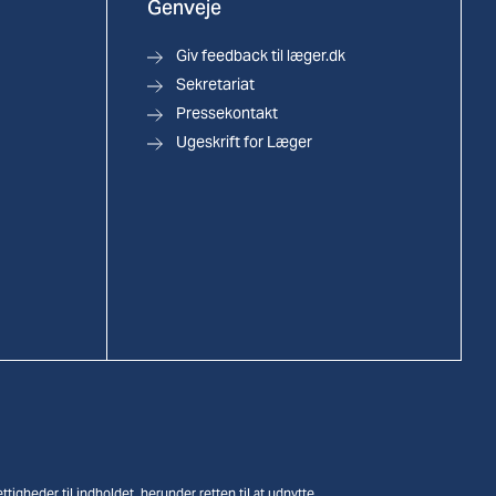
Genveje
Giv feedback til læger.dk
Sekretariat
Pressekontakt
Ugeskrift for Læger
tigheder til indholdet, herunder retten til at udnytte