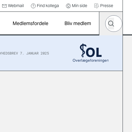
Webmail
Find kollega
Min side
Presse
Hvad leder d
Medlemsfordele
Bliv medlem
Søg
YHEDSBREV 7. JANUAR 2025