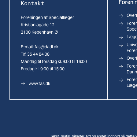
Forenin
Kontakt
Over
Foreningen af Speciallæger
Foren
Kristianiagade 12
Spec
2100 København Ø
Læger
Univ
E-mail:
fas@dadl.dk
Fore
Tlf. 35 44 84 08
Overl
Mandag til torsdag kl. 9:00 til 16:00
Foren
Fredag kl. 9:00 til 15:00
Danm
Fore
www.fas.dk
Læge
Tekst, grafik, billeder, lyd og andet indhold på dett