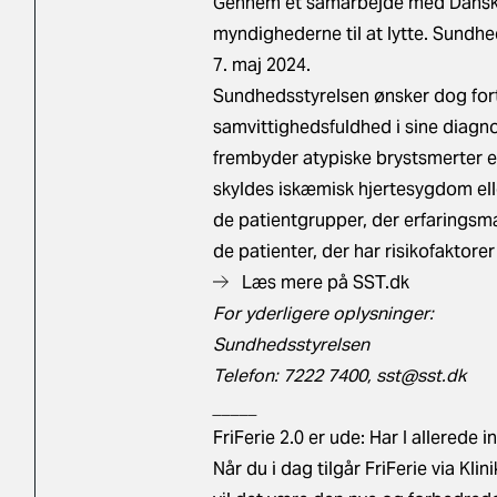
Gennem et samarbejde med Dansk S
myndighederne til at lytte. Sundhe
7. maj 2024.
Sundhedsstyrelsen ønsker dog fort
samvittighedsfuldhed i sine diagno
frembyder atypiske brystsmerter e
skyldes iskæmisk hjertesygdom el
de patientgrupper, der erfaringsm
de patienter, der har risikofaktore
Læs mere på SST.dk
For yderligere oplysninger:
Sundhedsstyrelsen
Telefon: 7222 7400,
sst@sst.dk
_____
FriFerie 2.0 er ude: Har I allerede
Når du i dag tilgår FriFerie via Klin