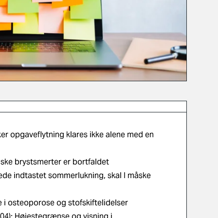
kker opgaveflytning klares ikke alene med en
ske brystsmerter er bortfaldet
lerede indtastet sommerlukning, skal I måske
 i osteoporose og stofskiftelidelser
204): Højestegrænse og visning i