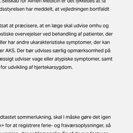
elskab for Almen Medicin er det lykkedes at få
dsstyrelsen har meddelt, at vejledningen bortfaldt
sat at præcisere, at en læge skal udvise omhu og
stiske overvejelser ved behandling af patienter, der
ller har andre ukarakteristiske symptomer, der kan
ler AKS. Der bør udvises særlig opmærksomhed på
æssigt udviser vage eller atypiske symptomer, samt
r for udvikling af hjertekarsygdom.
 indtastet sommerlukning, skal I måske gøre det igen
ik+ for at registrere ferie- og fraværsoplysninger, så