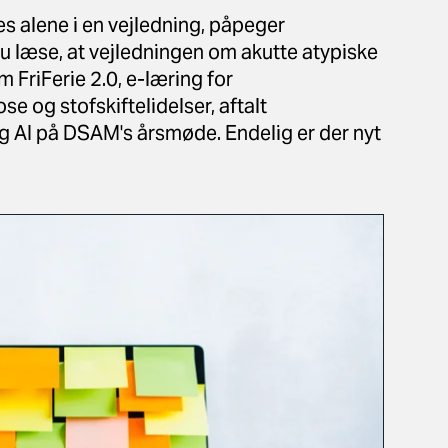
es alene i en vejledning, påpeger
 læse, at vejledningen om akutte atypiske
m FriFerie 2.0, e-læring for
e og stofskiftelidelser, aftalt
g AI på DSAM's årsmøde. Endelig er der nyt