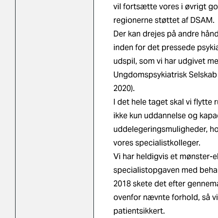
vil fortsætte vores i øvrigt
regionerne støttet af DSAM.
Der kan drejes på andre håndta
inden for det pressede psykia
udspil,
som vi har udgivet m
Ungdomspsykiatrisk Selskab (
2020).
I det hele taget skal vi flyt
ikke kun uddannelse og kapac
uddelegeringsmuligheder, ho
vores specialistkolleger.
Vi har heldigvis et mønster-e
specialistopgaven med behan
2018 skete det efter gennema
ovenfor nævnte forhold, så 
patientsikkert.