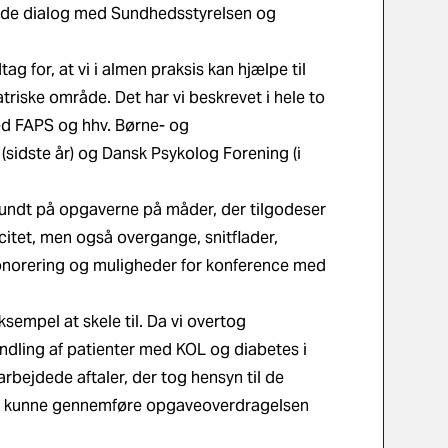
 gode dialog med Sundhedsstyrelsen og
g for, at vi i almen praksis kan hjælpe til
triske område. Det har vi beskrevet i hele to
ed FAPS og hhv. Børne- og
sidste år) og Dansk Psykolog Forening (i
te rundt på opgaverne på måder, der tilgodeser
itet, men også overgange, snitflader,
norering og muligheder for konference med
ksempel at skele til. Da vi overtog
dling af patienter med KOL og diabetes i
rbejdede aftaler, der tog hensyn til de
vi kunne gennemføre opgaveoverdragelsen