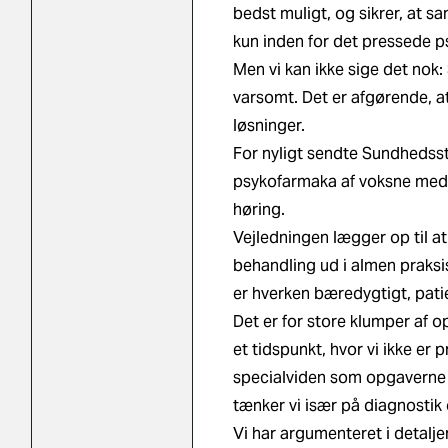
bedst muligt, og sikrer, at s
kun inden for det pressede p
Men vi kan ikke sige det nok:
varsomt. Det er afgørende, a
løsninger.
For nyligt sendte Sundhedss
psykofarmaka af voksne med p
høring.
Vejledningen lægger op til at 
behandling ud i almen praksi
er hverken bæredygtigt, patie
Det er for store klumper af op
et tidspunkt, hvor vi ikke er
specialviden som opgaverne k
tænker vi især på diagnosti
Vi har argumenteret i detaljer