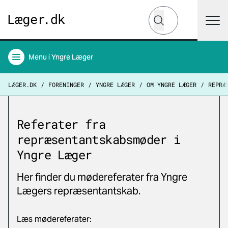
Hvad leder du efter?
Søg
Menu
i Yngre Læger
LÆGER.DK
FORENINGER
YNGRE LÆGER
OM YNGRE LÆGER
REPRÆ
Referater fra
repræsentantskabsmøder i
Yngre Læger
Her finder du mødereferater fra Yngre
Lægers repræsentantskab.
Læs mødereferater: