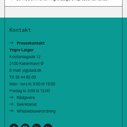
Kontakt
Pressekontakt
Yngre Læger
Kristianiagade 12
2100 København Ø
E-mail:
yl@dadl.dk
Tlf.
35 44 85 00
Man - tors kl. 9:00 til 16:00
Fredag kl. 9:00 til 15:00
Rådgivere
Sekretariat
Whistleblowerordning