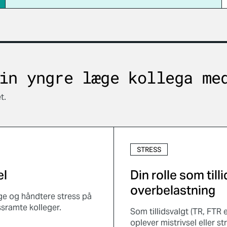
in yngre læge kollega me
t.
STRESS
el
Din rolle som till
overbelastning
gge og håndtere stress på
ssramte kolleger.
Som tillidsvalgt (TR, FTR e
oplever mistrivsel eller s