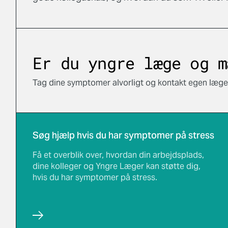
Er du yngre læge og m
Tag dine symptomer alvorligt og kontakt egen læge, 
Søg hjælp hvis du har symptomer på stress
Få et overblik over, hvordan din arbejdsplads,
dine kolleger og Yngre Læger kan støtte dig,
hvis du har symptomer på stress.