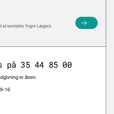
Yngre Lægers rå
il at kontakte Yngre Lægers
s på 35 44 85 00
dgivning er åben:
 9-16