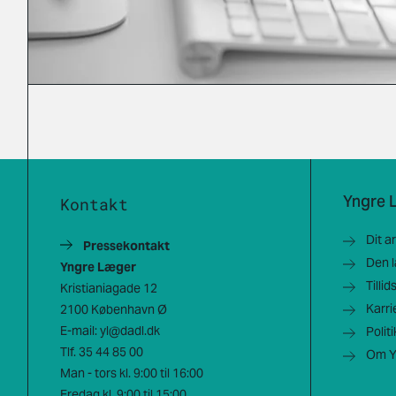
Yngre 
Kontakt
Dit a
Pressekontakt
Den 
Yngre Læger
Tilli
Kristianiagade 12
Karri
2100 København Ø
E-mail:
yl@dadl.dk
Polit
Tlf.
35 44 85 00
Om Y
Man - tors kl. 9:00 til 16:00
Fredag kl. 9:00 til 15:00