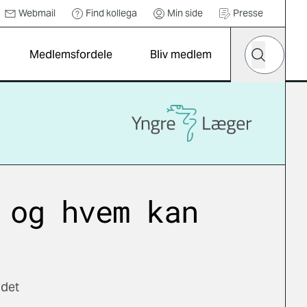
Webmail
Find kollega
Min side
Presse
Hvad leder d
Medlemsfordele
Bliv medlem
Søg
 og hvem kan
 det