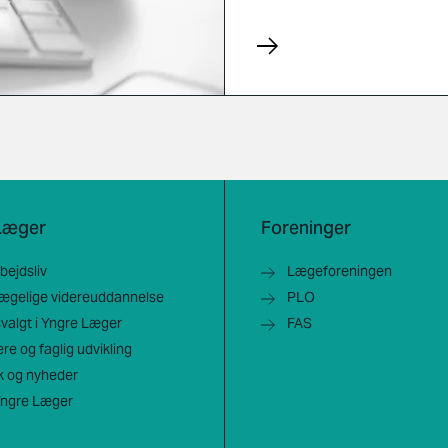
Læger
Foreninger
rbejdsliv
Lægeforeningen
lægelige videreuddannelse
PLO
dsvalgt i Yngre Læger
FAS
ere og faglig udvikling
ik og nyheder
ngre Læger