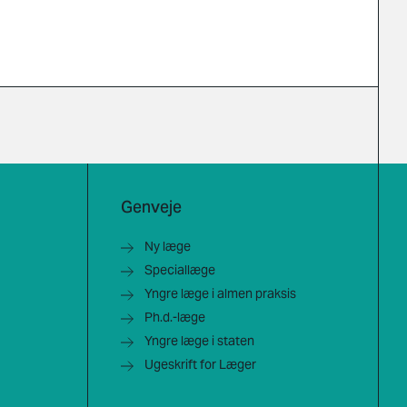
Genveje
Ny læge
Speciallæge
Yngre læge i almen praksis
Ph.d.-læge
Yngre læge i staten
Ugeskrift for Læger