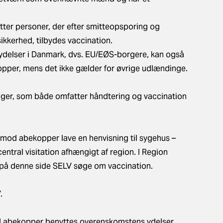
tter personer, der efter smitteopsporing og
sikkerhed, tilbydes vaccination.
sydelser i Danmark, dvs. EU/EØS-borgere, kan også
opper, mens det ikke gælder for øvrige udlændinge.
ger, som både omfatter håndtering og vaccination
 mod abekopper lave en henvisning til sygehus –
central visitation afhængigt af region. I
Region
 på denne side SELV søge om vaccination
.
.
od abekopper benyttes overenskomstens ydelser