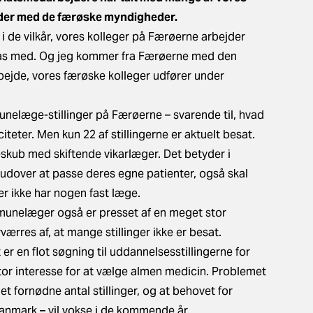
er med de færøske myndigheder.
 i de vilkår, vores kolleger på Færøerne arbejder
slås med. Og jeg kommer fra Færøerne med den
ejde, vores færøske kolleger udfører under
nelæge-stillinger på Færøerne – svarende til, hvad
iteter. Men kun 22 af stillingerne er aktuelt besat.
skub med skiftende vikarlæger. Det betyder i
, udover at passe deres egne patienter, også skal
der ikke har nogen fast læge.
munelæger også er presset af en meget stor
værres af, at mange stillinger ikke er besat.
er en flot søgning til uddannelsesstillingerne for
tor interesse for at vælge almen medicin. Problemet
det fornødne antal stillinger, og at behovet for
anmark – vil vokse i de kommende år.