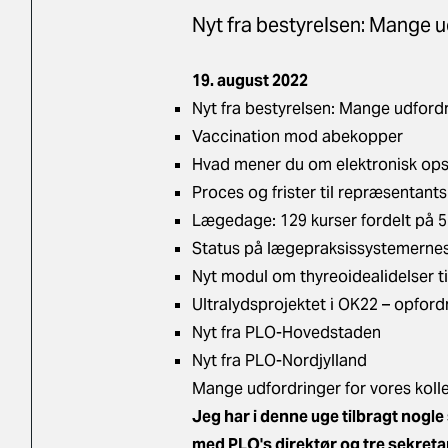
Nyt fra bestyrelsen: Mange u
19. august 2022
Nyt fra bestyrelsen: Mange udford
Vaccination mod abekopper
Hvad mener du om elektronisk ops
Proces og frister til repræsentant
Lægedage: 129 kurser fordelt på 5 
Status på lægepraksissystemernes
Nyt modul om thyreoidealidelser til
Ultralydsprojektet i OK22 – opfordr
Nyt fra PLO-Hovedstaden
Nyt fra PLO-Nordjylland
Mange udfordringer for vores kol
Jeg har i denne uge tilbragt nog
med PLO's direktør og tre sekret