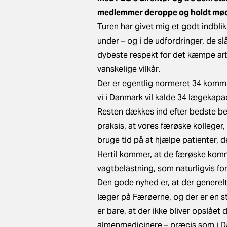
medlemmer deroppe og holdt mød
Turen har givet mig et godt indblik
under – og i de udfordringer, de 
dybeste respekt for det kæmpe arb
vanskelige vilkår.
Der er egentlig normeret 34 kommu
vi i Danmark vil kalde 34 lægekapac
Resten dækkes ind efter bedste be
praksis, at vores færøske kolleger
bruge tid på at hjælpe patienter, 
Hertil kommer, at de færøske kom
vagtbelastning, som naturligvis for
Den gode nyhed er, at der generelt 
læger på Færøerne, og der er en s
er bare, at der ikke bliver opslået 
almenmedicinere – præcis som i D