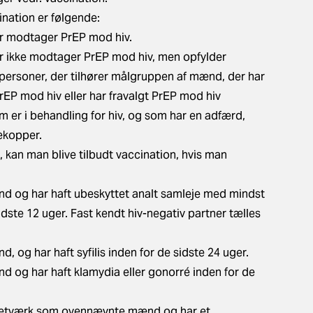
ination er følgende:
 modtager PrEP mod hiv.
ikke modtager PrEP mod hiv, men opfylder
e personer, der tilhører målgruppen af mænd, der har
EP mod hiv eller har fravalgt PrEP mod hiv
r i behandling for hiv, og som har en adfærd,
bekopper.
, kan man blive tilbudt vaccination, hvis man
 og har haft ubeskyttet analt samleje med mindst
dste 12 uger. Fast kendt hiv-negativ partner tælles
og har haft syfilis inden for de sidste 24 uger.
 og har haft klamydia eller gonorré inden for de
 netværk som ovennævnte mænd og har et