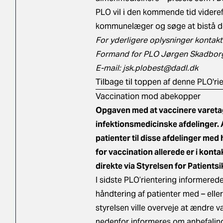
PLO vil i den kommende tid videre
kommunelæger og søge at bistå de
For yderligere oplysninger kontakt
Formand for PLO Jørgen Skadbor
E-mail:
jsk.plobest@dadl.dk
Tilbage til toppen af denne PLO'ri
Vaccination mod abekopper
Opgaven med at vaccinere vareta
infektionsmedicinske afdelinger. A
patienter til disse afdelinger med
for vaccination allerede er i kont
direkte via Styrelsen for Patients
I sidste PLO’rientering informere
håndtering af patienter med – elle
styrelsen ville overveje at ændre v
nedenfor informeres om anbefaling