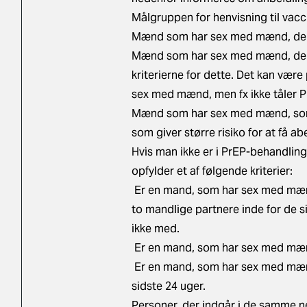
Målgruppen for henvisning til vacc
Mænd som har sex med mænd, der
Mænd som har sex med mænd, der 
kriterierne for dette. Det kan vær
sex med mænd, men fx ikke tåler Pr
Mænd som har sex med mænd, som e
som giver større risiko for at få a
Hvis man ikke er i PrEP-behandling
opfylder et af følgende kriterier:
Er en mand, som har sex med mænd
to mandlige partnere inde for de si
ikke med.
Er en mand, som har sex med mænd, 
Er en mand, som har sex med mænd
sidste 24 uger.
Personer, der indgår i de samme