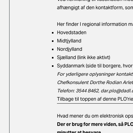
afhængigt af den kontaktform, som 
Her finder I regional information m
Hovedstaden
Midtjylland
Nordjylland
Sjælland
(link ikke aktivt)
Syddanmark
(side til borgere, hvo
For yderligere oplysninger kontakt
Chefkonsulent Dorthe Rodian Arle
Telefon: 3544 8462,
dar.plo@dadl.
Tilbage til toppen af denne PLO'ri
Hvad mener du om elektronisk ops
Der er brug for mere viden, så PL
minutter at besvare.