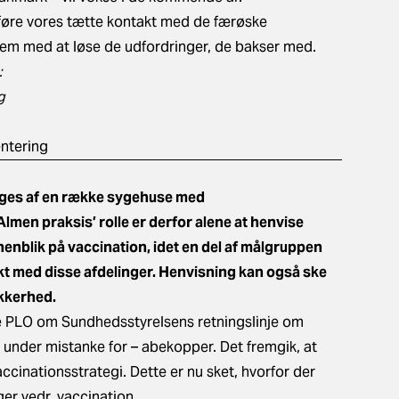
føre vores tætte kontakt med de færøske
m med at løse de udfordringer, de bakser med.
:
g
entering
ges af en række sygehuse med
lmen praksis’ rolle er derfor alene at henvise
 henblik på vaccination, idet en del af målgruppen
akt med disse afdelinger. Henvisning kan også ske
ikkerhed.
de PLO om Sundhedsstyrelsens retningslinje om
r under mistanke for – abekopper. Det fremgik, at
accinationsstrategi. Dette er nu sket, hvorfor der
er vedr. vaccination.