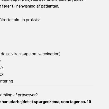
fører til henvisning af patienten.
ålrettet almen praksis:
r de selv kan søge om vaccination)
:
th
dk
entering
amling af prøvesvar?
O har udarbejdet et spørgeskema, som tager ca. 10