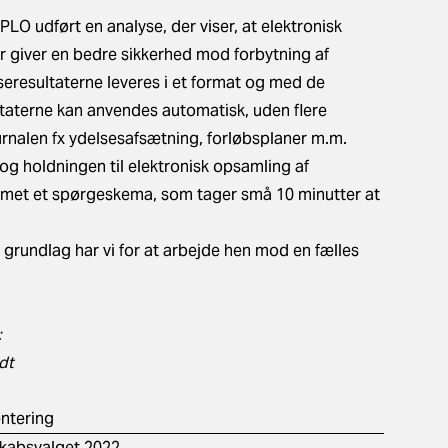
O udført en analyse, der viser, at elektronisk
r giver en bedre sikkerhed mod forbytning af
yseresultaterne leveres i et format og med de
ultaterne kan anvendes automatisk, uden flere
journalen fx ydelsesafsætning, forløbsplaner m.m.
og holdningen til elektronisk opsamling af
ormet et spørgeskema, som tager små 10 minutter at
re grundlag har vi for at arbejde hen mod en fælles
:
ndt
entering
skabsvalget 2022