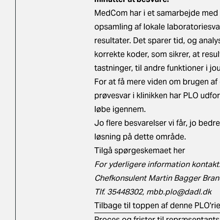
MedCom har i et samarbejde med PL
opsamling af lokale laboratoriesva
resultater. Det sparer tid, og anal
korrekte koder, som sikrer, at res
tastninger, til andre funktioner i 
For at få mere viden om brugen af 
prøvesvar i klinikken har PLO udf
løbe igennem.
Jo flere besvarelser vi får, jo bed
løsning på dette område.
Tilgå spørgeskemaet her
For yderligere information kontakt
Chefkonsulent Martin Bagger Bra
Tlf. 35448302,
mbb.plo@dadl.dk
Tilbage til toppen af denne PLO'ri
Proces og frister til repræsentant